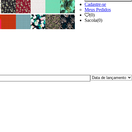
Cadastre-se
Meus Pedidos
(
0
)
Sacola
(0)