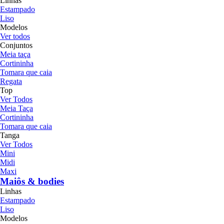
Linhas
Estampado
Liso
Modelos
Ver todos
Conjuntos
Meia taça
Cortininha
Tomara que caia
Regata
Top
Ver Todos
Meia Taça
Cortininha
Tomara que caia
Tanga
Ver Todos
Mini
Midi
Maxi
Maiôs & bodies
Linhas
Estampado
Liso
Modelos