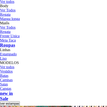
Ver todos
Body
Ver Todos
Regata
Manga longa
Maiôs
Ver Todos
Regata
Frente Unica
Meia Taça
Roupas
Linhas
Estampado
Liso
MODELOS
Ver todos
Vestidos
Batas
Camisas
Saias
Cangas
new in
Sale
ver estampas