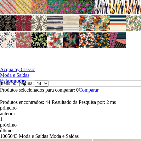
Acqua by Classic
Moda e Saídas
Estampados
Itens por página:
Produtos selecionados para comparar:
0
Comparar
Produtos encontrados:
44
Resultado da Pesquisa por:
2 ms
primeiro
anterior
1
próximo
último
1005043
Moda e Saídas
Moda e Saídas