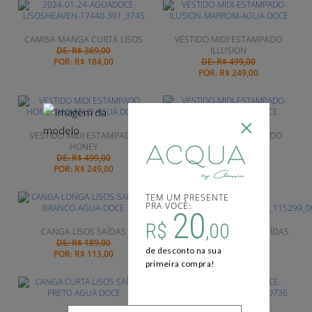
CAMISA MANGA CURTA LISOS
VESTIDO MIDI ESTAMPADO
DE: R$ 369,00
ILLUSION
POR:
R$ 184,00
DE: R$ 499,00
POR:
R$ 249,00
VESTIDO MIDI ESTAMPADO
VESTIDO MIDI ESTAMPADO
HONEY
WIND
DE: R$ 499,00
DE: R$ 499,00
POR:
R$ 249,00
POR:
R$ 249,00
TEM UM PRESENTE
PRA VOCÊ:
20
R$
,00
CANGA LISOS SAÍDAS
VESTIDO LONGO LISOS SAÍDAS
DE: R$ 189,00
POR:
R$ 419,00
de desconto na sua
POR:
R$ 113,00
primeira compra!