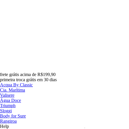
frete grátis acima de R$199,90
primeira troca grátis em 30 dias
Acqua By Classic
Cia. Marítima
Valisere
Água Doce
Triumph
Sloggi
Body for Sure
Rangiroa
Help