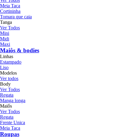
Ver Todos
Meia Taça
Cortininha
Tomara que caia
Tanga
Ver Todos
Mini
Midi
Maxi
Maiôs & bodies
Linhas
Estampado
Liso
Modelos
Ver todos
Body
Ver Todos
Regata
Manga longa
Maiôs
Ver Todos
Regata
Frente Unica
Meia Taça
Roupas