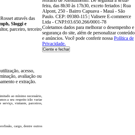
Horário de Atendimento: De segunda à sexta-
feira, das 8h30 às 17h30, exceto feriados | Rua
Alpont, 250 - Bairro Capuava - Mauá - São
Paulo. CEP: 09380-115 | Valisere E-commerce
 Rosset através das
Ltda - CNPJ:03.650.266/0001-78
mph, Sloggi e
Coletamos dados para melhorar o desempenho e
tor, parceiro, terceiro
segurança do site, além de personalizar conteúdo
e anúncios. Você pode conferir nossa
Política de
Privacidade.
Ciente e fechar
utilização, acesso,
iminação, avaliação ou
hamento e extração.
limitado ao mínimo necessário,
amos a seu respeito irão variar
serviço, visitante, parceiros,
rofissão, cargo, dentre outros