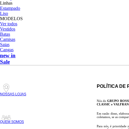
Linhas
Estampado
Liso
MODELOS
Ver todos
Vestidos
Batas
Camisas
Saias
Cangas
new in
Sale
POLÍTICA DE
NOSSAS LOJAS
Nós do
GRUPO ROSS
CLASSIC e VALFRA
Em razão disso, elabora
coletamos, se as compar
QUEM SOMOS
Para nós, é prioridade 