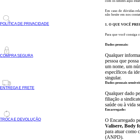
com os limites aqui esta
Em caso de dúvidas rela
não hesite em nos contat
POLÍTICA DE PRIVACIDADE
1. O QUE VOCÊ PRE
Para que você consiga c
Dados pessoais:
Qualquer informaç
COMPRA SEGURA
pessoa que possa 
um nome, um númer
específicos da ide
singular.
Dados pessoais sensívei
ENTREGA E FRETE
Qualquer dado pess
filiação a sindica
saúde ou à vida s
Encarregado:
TROCA E DEVOLUÇÃO
O Encarregado pe
Valisere, Body f
para atuar como 
(ANPD).