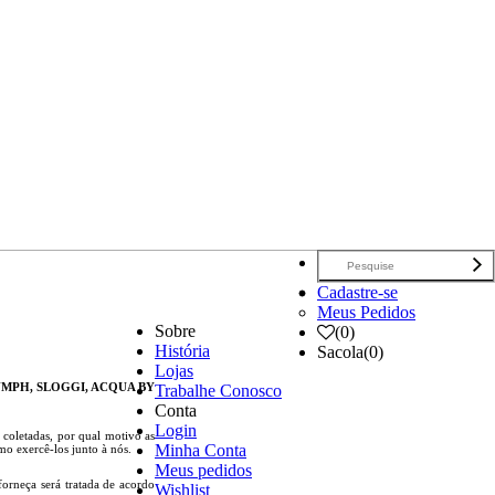
Cadastre-se
Meus Pedidos
Sobre
(
0
)
História
Sacola
(0)
Lojas
UMPH, SLOGGI, ACQUA BY
Trabalhe Conosco
Conta
Login
 coletadas, por qual motivo as
Minha Conta
mo exercê-los junto à nós.
Meus pedidos
forneça será tratada de acordo
Wishlist