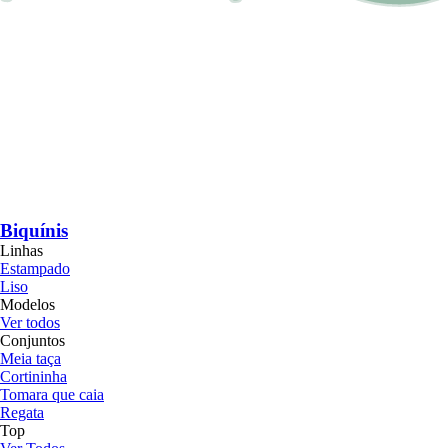
Biquínis
Linhas
Estampado
Liso
Modelos
Ver todos
Conjuntos
Meia taça
Cortininha
Tomara que caia
Regata
Top