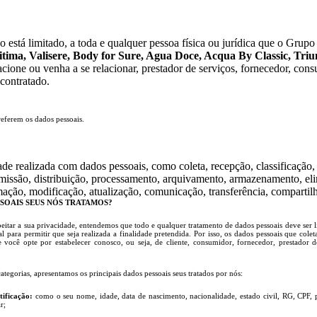
o está limitado, a toda e qualquer pessoa física ou jurídica que o Grupo
tima, Valisere, Body for Sure, Agua Doce, Acqua By Classic, Triu
acione ou venha a se relacionar, prestador de serviços, fornecedor, consul
contratado.
referem os dados pessoais.
ade realizada com dados pessoais, como coleta, recepção, classificação, 
missão, distribuição, processamento, arquivamento, armazenamento, el
mação, modificação, atualização, comunicação, transferência, compartil
SSOAIS SEUS NÓS TRATAMOS?
eitar a sua privacidade, entendemos que todo e qualquer tratamento de dados pessoais deve ser 
l para permitir que seja realizada a finalidade pretendida. Por isso, os dados pessoais que colet
você opte por estabelecer conosco, ou seja, de cliente, consumidor, fornecedor, prestador de 
tegorias, apresentamos os principais dados pessoais seus tratados por nós:
tificação:
como o seu nome, idade, data de nascimento, nacionalidade, estado civil, RG, CPF, p
r;