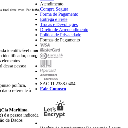
Atendimento
Compra Segura
 final deste aviso. Por favor,
Forma de Pagamento
Entrega e Frete
Trocas e Devoluções
Direito de Arrependimento
Política de Privacidade
Formas de Pagamento
rada identificável uma
um identificador, como
s elementos
ial dessa pessoa
SAC 11 2388-0404
inião política,
Fale Conosco
o dado referente à
(Cia Maritima,
e)
é a pessoa indicada
ção de Dados