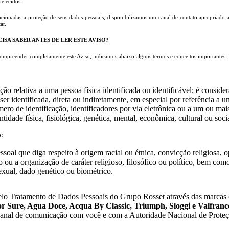
belecidos.
cionadas a proteção de seus dados pessoais, disponibilizamos um canal de contato apropriado ao
ar.
CISA SABER ANTES DE LER ESTE AVISO?
ompreender completamente este Aviso, indicamos abaixo alguns termos e conceitos importantes.
ão relativa a uma pessoa física identificada ou identificável; é conside
ser identificada, direta ou indiretamente, em especial por referência a 
o de identificação, identificadores por via eletrônica ou a um ou mai
ntidade física, fisiológica, genética, mental, econômica, cultural ou soc
s:
oal que diga respeito à origem racial ou étnica, convicção religiosa, op
to ou a organização de caráter religioso, filosófico ou político, bem com
exual, dado genético ou biométrico.
lo Tratamento de Dados Pessoais do Grupo Rosset através das marcas
or Sure, Agua Doce, Acqua By Classic, Triumph, Sloggi e Valfranc
canal de comunicação com você e com a Autoridade Nacional de Prote