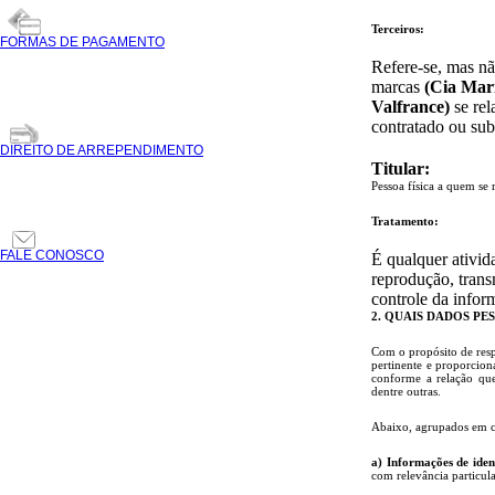
Terceiros:
FORMAS DE PAGAMENTO
Refere-se, mas nã
marcas
(Cia Mari
Valfrance)
se rel
contratado ou sub
DIREITO DE ARREPENDIMENTO
Titular:
Pessoa física a quem se 
Tratamento:
FALE CONOSCO
É qualquer ativid
reprodução, trans
controle da infor
2. QUAIS DADOS PE
Com o propósito de resp
pertinente e proporciona
conforme a relação que 
dentre outras.
Abaixo, agrupados em ca
a) Informações de iden
com relevância particula