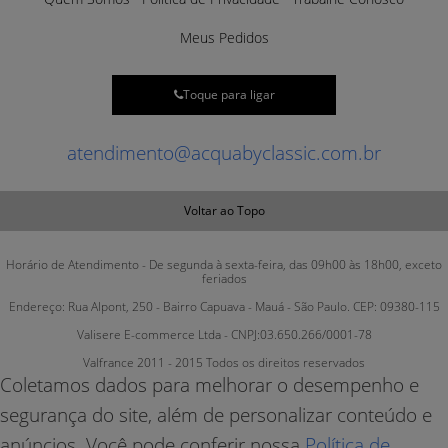
Meus Pedidos
Toque para ligar
atendimento@acquabyclassic.com.br
Voltar ao Topo
Horário de Atendimento - De segunda à sexta-feira, das 09h00 às 18h00, exceto
feriados
Endereço: Rua Alpont, 250 - Bairro Capuava - Mauá - São Paulo. CEP: 09380-115
Valisere E-commerce Ltda - CNPJ:03.650.266/0001-78
Valfrance 2011 - 2015 Todos os direitos reservados
Coletamos dados para melhorar o desempenho e
segurança do site, além de personalizar conteúdo e
anúncios. Você pode conferir nossa
Política de