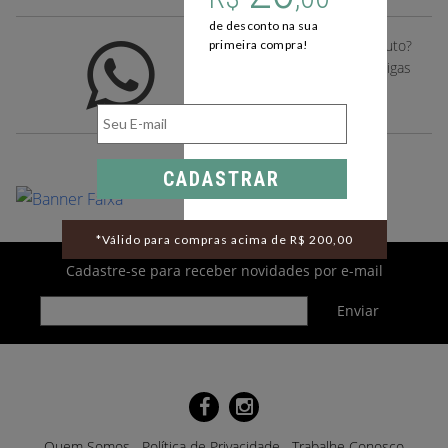
de desconto na sua
Gostou deste desse produto?
primeira compra!
Compartilhe com suas amigas
pelo whatsapp
CADASTRAR
*Válido para compras acima de R$ 200,00
Cadastre-se para receber novidades por e-mail
Quem Somos
Política de Privacidade
Trabalhe Conosco