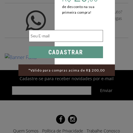
de desconto na sua
Gostou deste desse produto?
primeira compra!
Compartilhe com suas amigas
pelo whatsapp
CADASTRAR
*Válido para compras acima de R$ 200,00
Cadastre-se para receber novidades por e-mail
Quem Somos
Política de Privacidade
Trabalhe Conosco