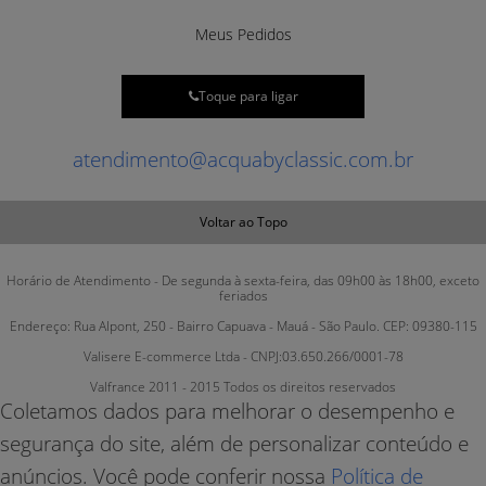
Meus Pedidos
Toque para ligar
atendimento@acquabyclassic.com.br
Voltar ao Topo
Horário de Atendimento - De segunda à sexta-feira, das 09h00 às 18h00, exceto
feriados
Endereço: Rua Alpont, 250 - Bairro Capuava - Mauá - São Paulo. CEP: 09380-115
Valisere E-commerce Ltda - CNPJ:03.650.266/0001-78
Valfrance 2011 - 2015 Todos os direitos reservados
Coletamos dados para melhorar o desempenho e
segurança do site, além de personalizar conteúdo e
anúncios. Você pode conferir nossa
Política de