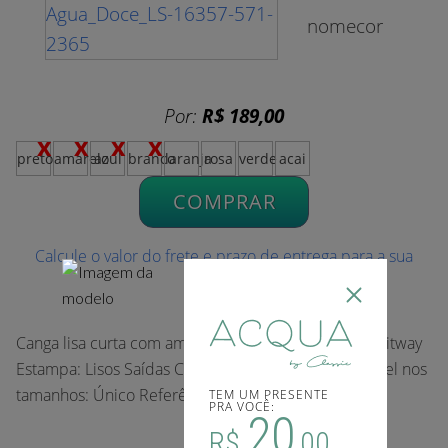
nomecor
Por:
R$ 189,00
preto
amarelo
azul
branco
laranja
rosa
verde
acai
COMPRAR
Calcule o valor do frete e prazo de entrega para a sua
região
Canga lisa curta com amarração na cintura. Tecido: Fitway
Estampa: Lisos Saídas Coleção: Verão 2023 Disponível nos
tamanhos: Único Referência: 16357
TEM UM PRESENTE
PRA VOCÊ:
20
R$
,00